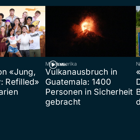
Mittelamerika
N
1 Min
on «Jung,
Vulkanausbruch in
«
: Refilled»
Guatemala: 1400
arien
Personen in Sicherheit
gebracht