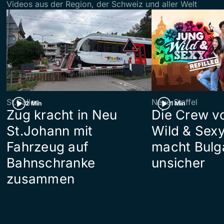
Videos aus der Region, der Schweiz und aller Welt
St.Gallen
Neue Staffel
2 Min
1 Min
Zug kracht in Neu
Die Crew v
St.Johann mit
Wild & Sexy
Fahrzeug auf
macht Bulg
Bahnschranke
unsicher
zusammen