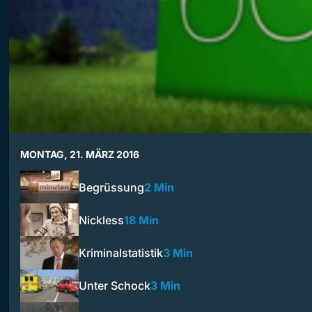
MONTAG, 21. MÄRZ 2016
Begrüssung
2 Min
Nickless
18 Min
Kriminalstatistik
3 Min
Unter Schock
3 Min