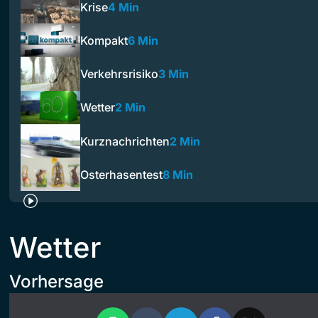
Krise
4 Min
Kompakt
6 Min
Verkehrsrisiko
3 Min
Wetter
2 Min
Kurznachrichten
2 Min
Osterhasentest
8 Min
Wetter
Vorhersage