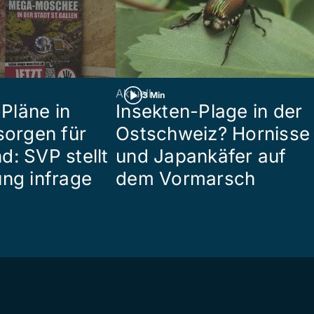
Aktuell
3 Min
Pläne in
Insekten-Plage in der
sorgen für
Ostschweiz? Hornisse
d: SVP stellt
und Japankäfer auf
ung infrage
dem Vormarsch