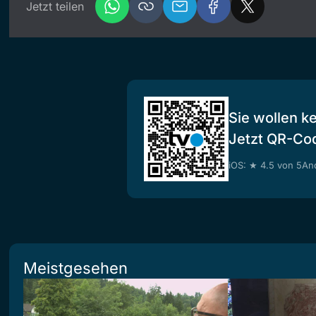
Jetzt teilen
Sie wollen k
Jetzt QR-Co
iOS: ★ 4.5 von 5
And
Meistgesehen