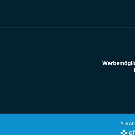
Werbemögli
Alle A