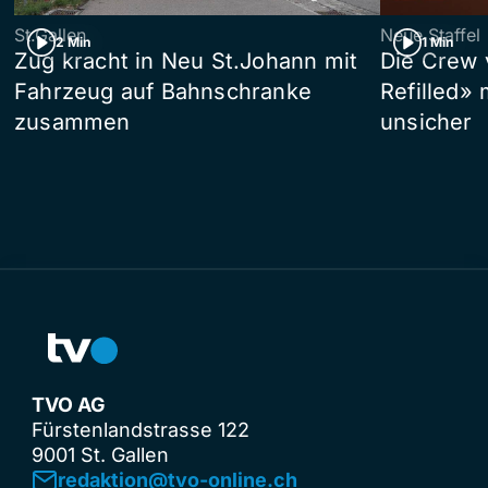
St.Gallen
Neue Staffel
2 Min
1 Min
Zug kracht in Neu St.Johann mit
Die Crew 
Fahrzeug auf Bahnschranke
Refilled»
zusammen
unsicher
TVO AG
Fürstenlandstrasse 122
9001 St. Gallen
redaktion@tvo-online.ch