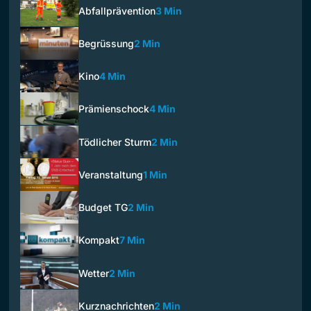
Abfallprävention
3 Min
Begrüssung
2 Min
Kino
4 Min
Prämienschock
4 Min
Tödlicher Sturm
2 Min
Veranstaltung
1 Min
Budget TG
2 Min
Kompakt
7 Min
Wetter
2 Min
Kurznachrichten
2 Min