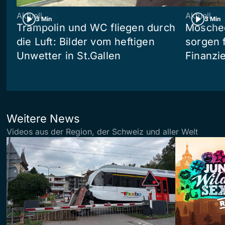
Aktuell
Aktuell
3 Min
3 Min
Trampolin und WC fliegen durch
Moschee
die Luft: Bilder vom heftigen
sorgen 
Unwetter in St.Gallen
Finanzi
Weitere News
Videos aus der Region, der Schweiz und aller Welt