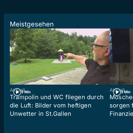
Meistgesehen
Aktuell
Aktuell
3 Min
3 Min
Trampolin und WC fliegen durch
Moschee
die Luft: Bilder vom heftigen
sorgen 
Unwetter in St.Gallen
Finanzi