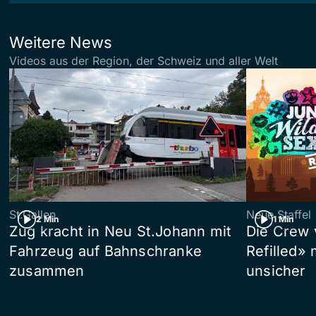
Weitere News
Videos aus der Region, der Schweiz und aller Welt
St.Gallen
Neue Staffel
2 Min
1 Min
Zug kracht in Neu St.Johann mit
Die Crew 
Fahrzeug auf Bahnschranke
Refilled»
zusammen
unsicher