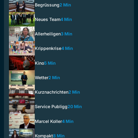
Begrüssung
2 Min
Neues Team
4 Min
Allerheiligen
3 Min
Krippenkrise
4 Min
Kino
5 Min
Wetter
2 Min
Kurznachrichten
2 Min
Service Publigg
20 Min
Marcel Koller
4 Min
Kompakt
8 Min