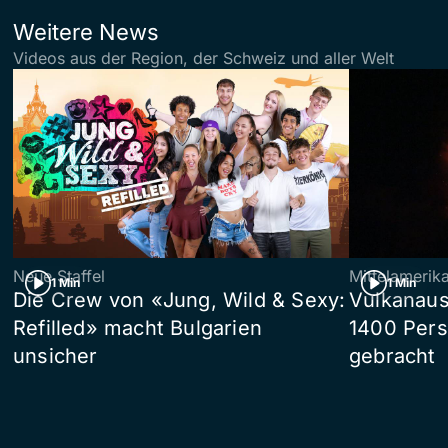
Weitere News
Videos aus der Region, der Schweiz und aller Welt
Neue Staffel
Mittelamerik
1 Min
1 Min
Die Crew von «Jung, Wild & Sexy:
Vulkanaus
Refilled» macht Bulgarien
1400 Pers
unsicher
gebracht