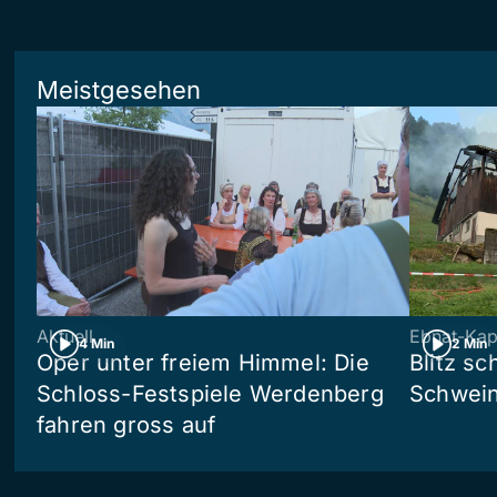
Meistgesehen
Aktuell
Ebnat-Kap
4 Min
2 Min
Oper unter freiem Himmel: Die
Blitz sc
Schloss-Festspiele Werdenberg
Schwein
fahren gross auf