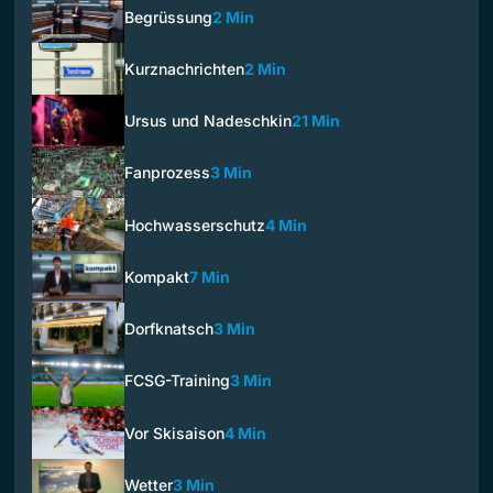
Begrüssung
2 Min
Kurznachrichten
2 Min
Ursus und Nadeschkin
21 Min
Fanprozess
3 Min
Hochwasserschutz
4 Min
Kompakt
7 Min
Dorfknatsch
3 Min
FCSG-Training
3 Min
Vor Skisaison
4 Min
Wetter
3 Min