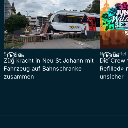
St.Gallen
Neue Staffel
2 Min
1 Min
Zug kracht in Neu St.Johann mit
Die Crew 
Fahrzeug auf Bahnschranke
Refilled»
zusammen
unsicher