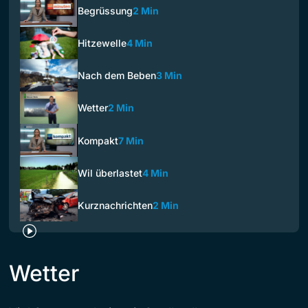
Begrüssung
2 Min
Hitzewelle
4 Min
Nach dem Beben
3 Min
Wetter
2 Min
Kompakt
7 Min
Wil überlastet
4 Min
Kurznachrichten
2 Min
Wetter