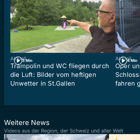
Aktuell
Aktuell
3 Min
4 Min
Trampolin und WC fliegen durch
Oper un
die Luft: Bilder vom heftigen
Schloss
Unwetter in St.Gallen
fahren 
Weitere News
Videos aus der Region, der Schweiz und aller Welt