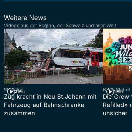
Weitere News
Videos aus der Region, der Schweiz und aller Welt
St.Gallen
Neue Staffel
2 Min
1 Min
Zug kracht in Neu St.Johann mit
Die Crew 
Fahrzeug auf Bahnschranke
Refilled»
zusammen
unsicher