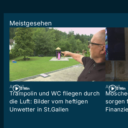
Meistgesehen
Aktuell
Aktuell
3 Min
3 Min
Trampolin und WC fliegen durch
Moschee
die Luft: Bilder vom heftigen
sorgen 
Unwetter in St.Gallen
Finanzi