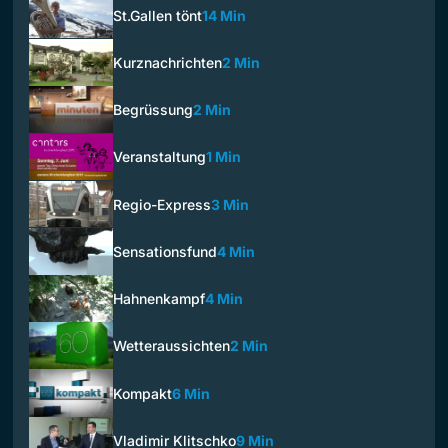
St.Gallen tönt
14 Min
Kurznachrichten
2 Min
Begrüssung
2 Min
Veranstaltung
1 Min
Regio-Express
3 Min
Sensationsfund
4 Min
Hahnenkampf
4 Min
Wetteraussichten
2 Min
Kompakt
6 Min
Vladimir Klitschko
9 Min