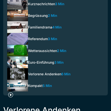
Kurznachrichten
3 Min
Begrüssung
2 Min
Familiendrama
4 Min
Referendum
3 Min
Wetteraussichten
2 Min
Euro-Einführung
3 Min
Verlorene Andenken
6 Min
Kompakt
5 Min
Verlorene Andenken