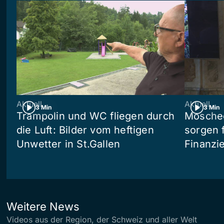
Aktuell
Aktuell
3 Min
3 Min
Trampolin und WC fliegen durch
Moschee
die Luft: Bilder vom heftigen
sorgen 
Unwetter in St.Gallen
Finanzi
Weitere News
Videos aus der Region, der Schweiz und aller Welt