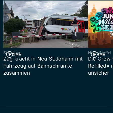
St.Gallen
Neue Staffel
2 Min
1 Min
Zug kracht in Neu St.Johann mit
Die Crew 
Fahrzeug auf Bahnschranke
Refilled»
zusammen
unsicher