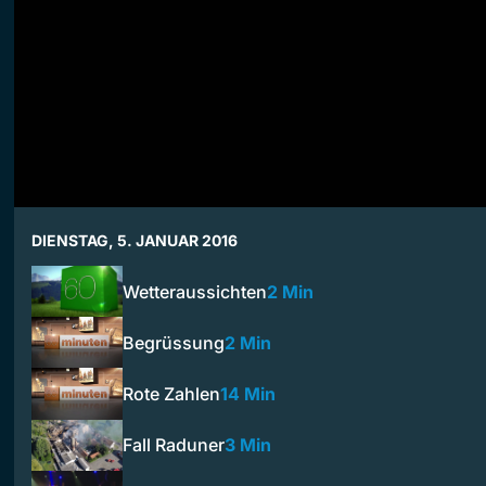
DIENSTAG, 5. JANUAR 2016
Wetteraussichten
2 Min
Begrüssung
2 Min
Rote Zahlen
14 Min
Fall Raduner
3 Min