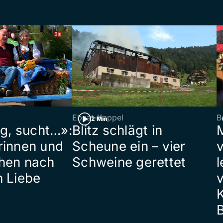
Ebnat-Kappel
B
2 Min
ig, sucht…»:
Blitz schlägt in
rinnen und
Scheune ein – vier
hen nach
Schweine gerettet
l
n Liebe