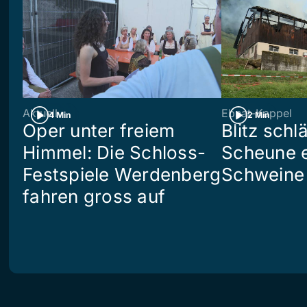
Aktuell
Ebnat-Kappel
4 Min
2 Min
Oper unter freiem
Blitz schlä
Himmel: Die Schloss-
Scheune e
Festspiele Werdenberg
Schweine 
fahren gross auf