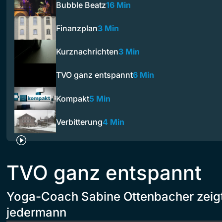
Bubble Beatz
16 Min
Finanzplan
3 Min
Kurznachrichten
3 Min
TVO ganz entspannt
6 Min
Kompakt
5 Min
Verbitterung
4 Min
TVO ganz entspannt
Yoga-Coach Sabine Ottenbacher zeig
jedermann