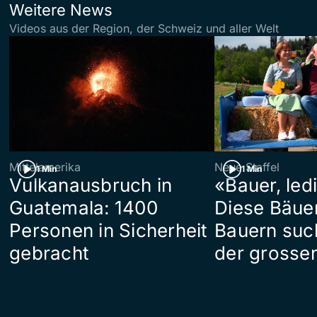
Weitere News
Videos aus der Region, der Schweiz und aller Welt
Mittelamerika
Neue Staffel
1 Min
1 Min
Vulkanausbruch in
«Bauer, led
Guatemala: 1400
Diese Bäue
Personen in Sicherheit
Bauern suc
gebracht
der grosse