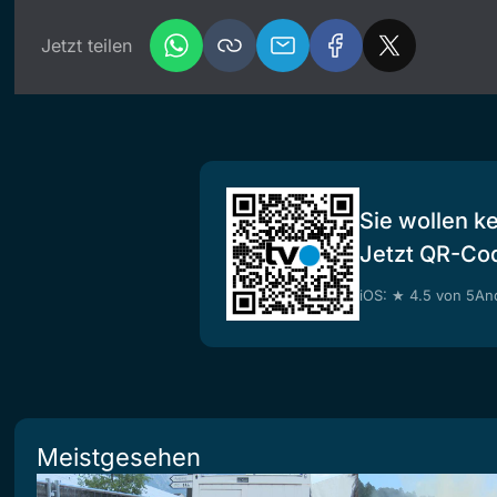
Jetzt teilen
Sie wollen k
Jetzt QR-Co
iOS: ★ 4.5 von 5
And
Meistgesehen