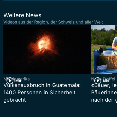
Weitere News
Videos aus der Region, der Schweiz und aller Welt
Mittelamerika
Neue Staffel
1 Min
1 Min
Vulkanausbruch in Guatemala:
«Bauer, l
1400 Personen in Sicherheit
Bäuerinne
gebracht
nach der 