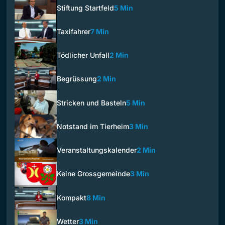
Stiftung Startfeld
5 Min
Taxifahrer
7 Min
Tödlicher Unfall
2 Min
Begrüssung
2 Min
Stricken und Basteln
5 Min
Notstand im Tierheim
3 Min
Veranstaltungskalender
2 Min
Keine Grossgemeinde
3 Min
Kompakt
8 Min
Wetter
3 Min