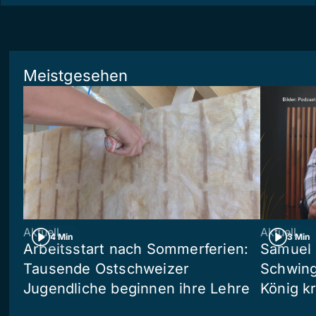
Meistgesehen
Aktuell
Aktuell
4 Min
3 Min
Arbeitsstart nach Sommerferien:
Samuel 
Tausende Ostschweizer
Schwing
Jugendliche beginnen ihre Lehre
König kr