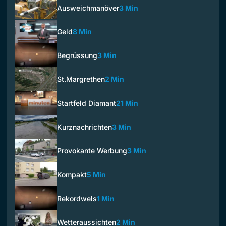
Ausweichmanöver
3 Min
Geld
8 Min
Begrüssung
3 Min
St.Margrethen
2 Min
Startfeld Diamant
21 Min
Kurznachrichten
3 Min
Provokante Werbung
3 Min
Kompakt
5 Min
Rekordwels
1 Min
Wetteraussichten
2 Min