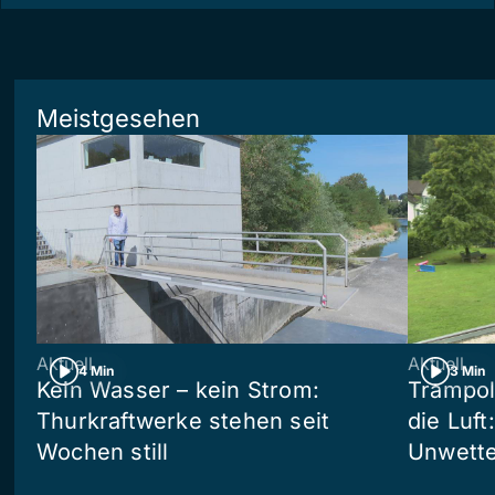
Meistgesehen
Aktuell
Aktuell
4 Min
3 Min
Kein Wasser – kein Strom:
Trampol
Thurkraftwerke stehen seit
die Luft
Wochen still
Unwetter