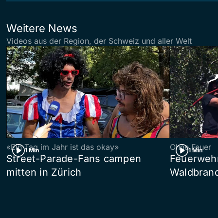
Weitere News
Videos aus der Region, der Schweiz und aller Welt
«Ein Tag im Jahr ist das okay»
Ohne Feuer
1 Min
1 Min
Street-Parade-Fans campen
Feuerwehr 
mitten in Zürich
Waldbrand