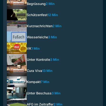
Begrüssung
2 Min
Schützenfest
12 Min
Kurznachrichten
2 Min
Wasserleiche
3 Min
VK
1 Min
Unter Kontrolle
3 Min
Cura Viva
13 Min
Kompakt
7 Min
Unter Beschuss
3 Min
AFG im Zeitraffer
2 Min