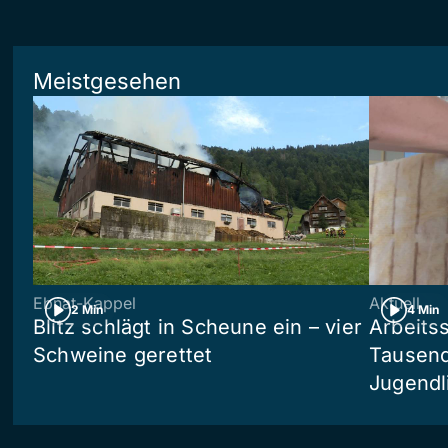
Meistgesehen
Ebnat-Kappel
Aktuell
2 Min
4 Min
Blitz schlägt in Scheune ein – vier
Arbeits
Schweine gerettet
Tausend
Jugendl