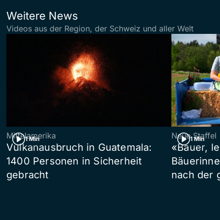
Weitere News
Videos aus der Region, der Schweiz und aller Welt
Mittelamerika
Neue Staffel
1 Min
1 Min
Vulkanausbruch in Guatemala:
«Bauer, l
1400 Personen in Sicherheit
Bäuerinne
gebracht
nach der 