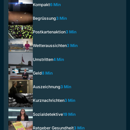
Kompakt
6 Min
Begrüssung
3 Min
Postkartenaktion
3 Min
Wetteraussichten
3 Min
Umstritten
4 Min
Geld
8 Min
Auszeichnung
3 Min
Kurznachrichten
3 Min
Sozialdetektive
19 Min
Ratgeber Gesundheit
3 Min