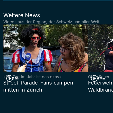
Weitere News
Videos aus der Region, der Schweiz und aller Welt
«Ein Tag im Jahr ist das okay»
Ohne Feuer
1 Min
1 Min
Street-Parade-Fans campen
Feuerwehr 
mitten in Zürich
Waldbrand