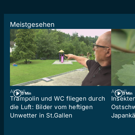
Meistgesehen
Aktuell
Aktuell
3 Min
3 Min
Trampolin und WC fliegen durch
Insekte
die Luft: Bilder vom heftigen
Ostschw
Unwetter in St.Gallen
Japankä