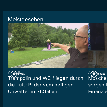
Meistgesehen
Aktuell
Aktuell
3 Min
3 Min
Trampolin und WC fliegen durch
Moschee
die Luft: Bilder vom heftigen
sorgen 
Unwetter in St.Gallen
Finanzi