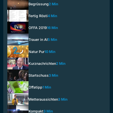
Begrüssung
2 Min
Fertig Rösti
4 Min
OFFA 2019
16 Min
Trauer in AI
5 Min
Natur Pur
10 Min
Kurznachrichten
2 Min
Startschuss
3 Min
Offatipp
1 Min
Wetteraussichten
3 Min
Kompakt
3 Min