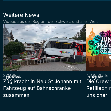
Weitere News
Videos aus der Region, der Schweiz und aller Welt
St.Gallen
Neue Staffel
2 Min
1 Min
Zug kracht in Neu St.Johann mit
Die Crew 
Fahrzeug auf Bahnschranke
Refilled»
zusammen
unsicher