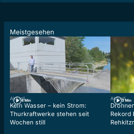
Meistgesehen
Aktuell
Aktuell
4 Min
3 Min
Kein Wasser – kein Strom:
Drohnen
Thurkraftwerke stehen seit
Rekord 
Wochen still
Rehkitz