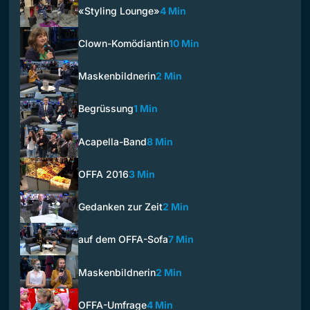
«Styling Lounge»
4 Min
Clown-Komödiantin
10 Min
Maskenbildnerin
2 Min
Begrüssung
1 Min
Acapella-Band
8 Min
OFFA 2016
3 Min
Gedanken zur Zeit
2 Min
auf dem OFFA-Sofa
7 Min
Maskenbildnerin
2 Min
OFFA-Umfrage
4 Min