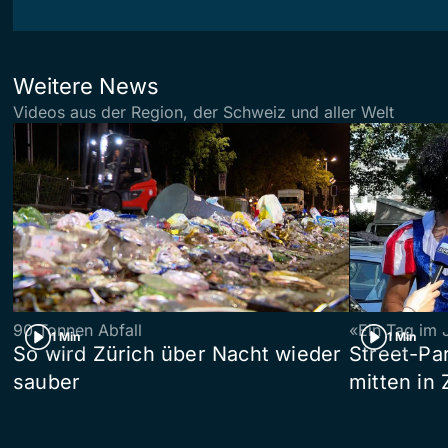
Weitere News
Videos aus der Region, der Schweiz und aller Welt
90 Tonnen Abfall
«Ein Tag im 
1 Min
1 Min
So wird Zürich über Nacht wieder
Street-P
sauber
mitten in 