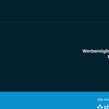
Werbemögli
Alle A