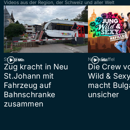
Videos aus der Region, der Schweiz und aller Welt
St.Gallen
Neue Staffel
2 Min
1 Min
Zug kracht in Neu
Die Crew v
St.Johann mit
Wild & Sexy
Fahrzeug auf
macht Bulg
Bahnschranke
unsicher
zusammen