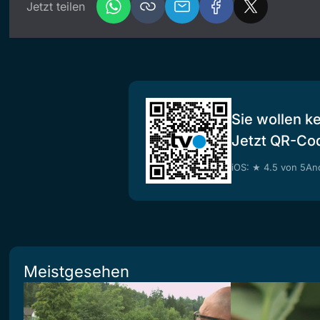
Jetzt teilen
Sie wollen k
Jetzt QR-Co
iOS: ★ 4.5 von 5
And
Meistgesehen