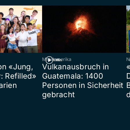
Mittelamerika
N
1 Min
on «Jung,
Vulkanausbruch in
«
: Refilled»
Guatemala: 1400
arien
Personen in Sicherheit
gebracht