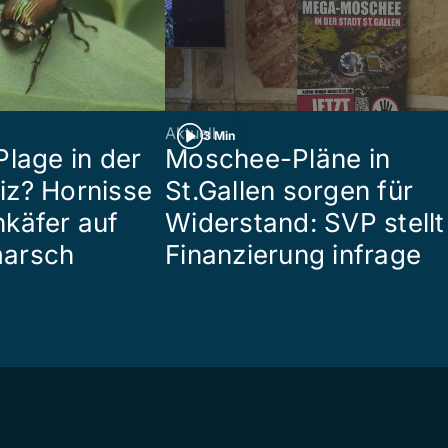
Aktuell
3 Min
Plage in der
Moschee-Pläne in
z? Hornisse
St.Gallen sorgen für
käfer auf
Widerstand: SVP stellt
arsch
Finanzierung infrage