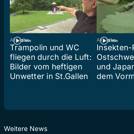
Aktuell
Aktuell
3 Min
3 Min
Trampolin und WC
Insekten-
fliegen durch die Luft:
Ostschwei
Bilder vom heftigen
und Japan
Unwetter in St.Gallen
dem Vorm
Weitere News