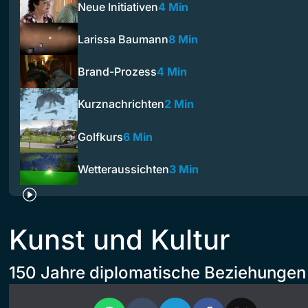
Neue Initiativen
4 Min
Larissa Baumann
8 Min
Brand-Prozess
4 Min
Kurznachrichten
2 Min
Golfkurs
6 Min
Wetteraussichten
3 Min
Kunst und Kultur
150 Jahre diplomatische Beziehungen