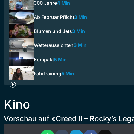
300 Jahre
4 Min
Ab Februar Pflicht
3 Min
Blumen und Jets
3 Min
Wetteraussichten
3 Min
Kompakt
5 Min
Fahrtraining
5 Min
Kino
Vorschau auf «Creed II – Rocky’s Leg