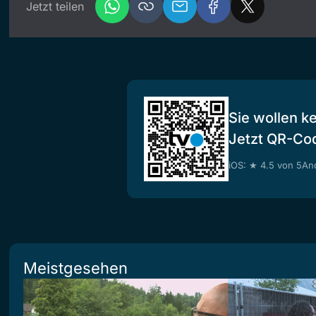
Jetzt teilen
Sie wollen k
Jetzt QR-Co
iOS: ★ 4.5 von 5
And
Meistgesehen