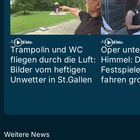
Aktuell
Aktuell
3 Min
4 Min
Trampolin und WC
Oper unte
fliegen durch die Luft:
Himmel: D
Bilder vom heftigen
Festspiel
Unwetter in St.Gallen
fahren gr
Weitere News