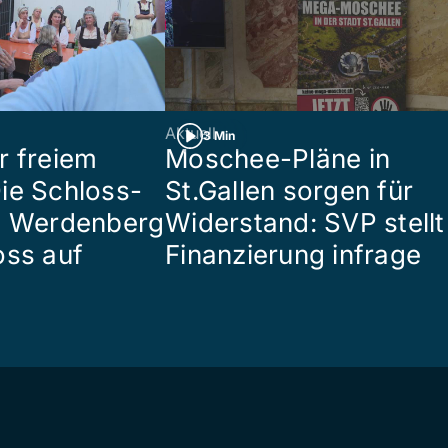
Aktuell
3 Min
r freiem
Moschee-Pläne in
ie Schloss-
St.Gallen sorgen für
e Werdenberg
Widerstand: SVP stellt
oss auf
Finanzierung infrage