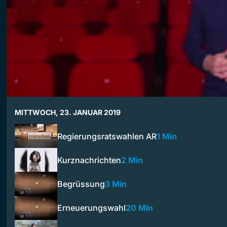
MITTWOCH, 23. JANUAR 2019
Regierungsratswahlen AR
1 Min
Kurznachrichten
2 Min
Begrüssung
3 Min
Erneuerungswahl
20 Min