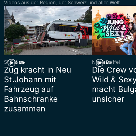
Videos aus der Region, der Schweiz und aller Welt
St.Gallen
Neue Staffel
2 Min
1 Min
Zug kracht in Neu
Die Crew v
St.Johann mit
Wild & Sexy
Fahrzeug auf
macht Bulg
Bahnschranke
unsicher
zusammen