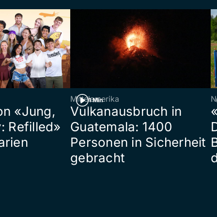
Mittelamerika
N
1 Min
on «Jung,
Vulkanausbruch in
«
: Refilled»
Guatemala: 1400
arien
Personen in Sicherheit
gebracht