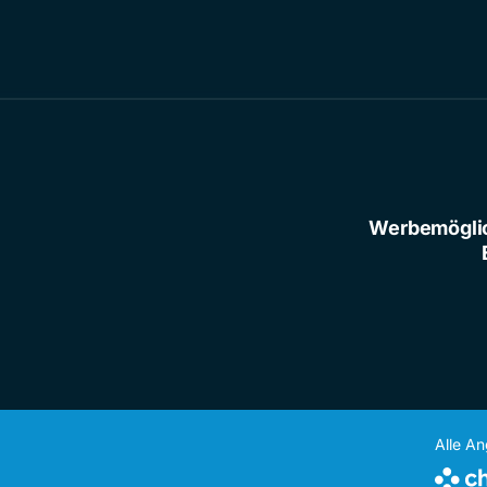
Werbemögli
Alle A