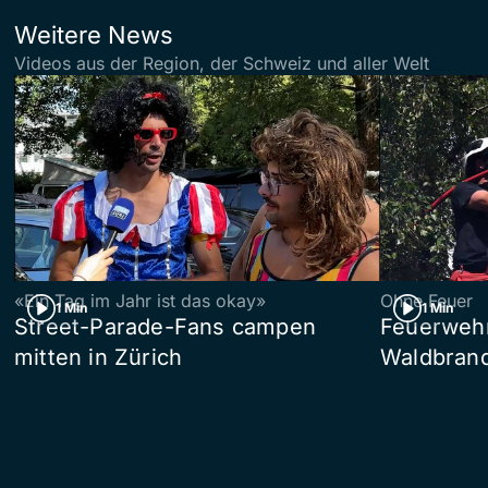
Weitere News
Videos aus der Region, der Schweiz und aller Welt
«Ein Tag im Jahr ist das okay»
Ohne Feuer
1 Min
1 Min
Street-Parade-Fans campen
Feuerwehr 
mitten in Zürich
Waldbrand