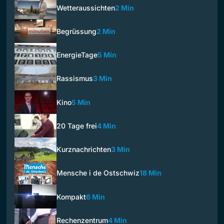
Wetteraussichten
2 Min
Begrüssung
2 Min
EnergieTage
5 Min
Rassismus
3 Min
Kino
5 Min
20 Tage frei
4 Min
Kurznachrichten
3 Min
Mensche i de Ostschwiz
18 Min
Kompakt
6 Min
Rechenzentrum
4 Min