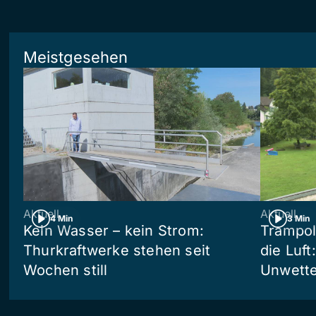
Meistgesehen
Aktuell
Aktuell
4 Min
3 Min
Kein Wasser – kein Strom:
Trampol
Thurkraftwerke stehen seit
die Luft
Wochen still
Unwetter