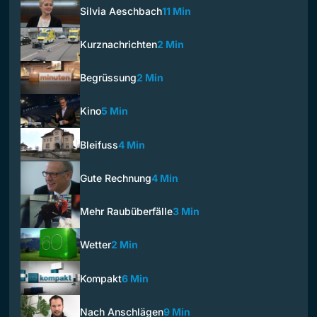
Silvia Aeschbach
11 Min
Kurznachrichten
2 Min
Begrüssung
2 Min
Kino
5 Min
Bleifuss
4 Min
Gute Rechnung
4 Min
Mehr Raubüberfälle
3 Min
Wetter
2 Min
Kompakt
6 Min
Nach Anschlägen
9 Min