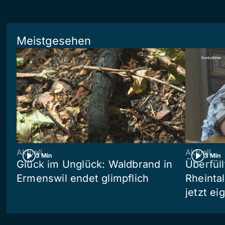
Meistgesehen
Aktuell
Aktuell
3 Min
3 Min
Glück im Unglück: Waldbrand in
Überfül
Ermenswil endet glimpflich
Rheinta
jetzt e