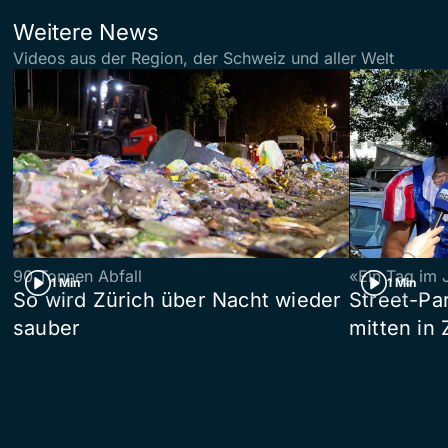
Weitere News
Videos aus der Region, der Schweiz und aller Welt
90 Tonnen Abfall
«Ein Tag im 
1 Min
1 Min
So wird Zürich über Nacht wieder
Street-P
sauber
mitten in 