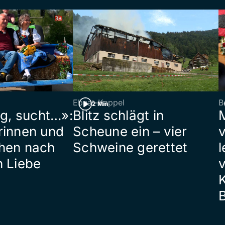
Ebnat-Kappel
B
2 Min
ig, sucht…»:
Blitz schlägt in
rinnen und
Scheune ein – vier
hen nach
Schweine gerettet
l
n Liebe