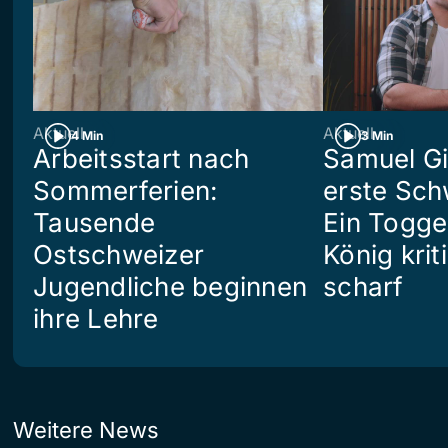
Aktuell
Aktuell
4 Min
3 Min
Arbeitsstart nach
Samuel Gi
Sommerferien:
erste Sch
Tausende
Ein Togg
Ostschweizer
König kriti
Jugendliche beginnen
scharf
ihre Lehre
Weitere News