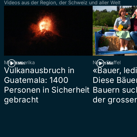
Videos aus der Region, der Schweiz und aller Welt
Mittelamerika
Neue Staffel
1 Min
1 Min
Vulkanausbruch in
«Bauer, led
Guatemala: 1400
Diese Bäue
Personen in Sicherheit
Bauern suc
gebracht
der grosse