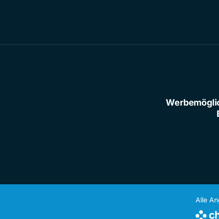
Werbemögli
Alle A