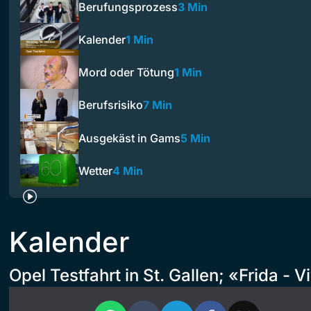
Berufungsprozess
3 Min
Kalender
1 Min
Mord oder Tötung
1 Min
Berufsrisiko
7 Min
Ausgekäst in Gams
5 Min
Wetter
4 Min
Kalender
Opel Testfahrt in St. Gallen; «Frida - Vi