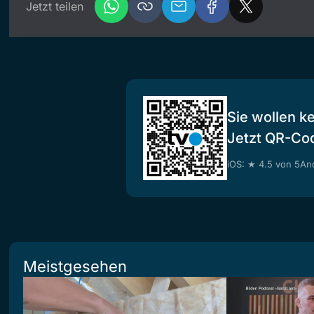
Jetzt teilen
Sie wollen k
Jetzt QR-Co
iOS: ★ 4.5 von 5
And
Meistgesehen