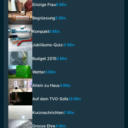
Einzige Frau
8 Min
Begrüssung
2 Min
Kompakt
6 Min
Jubiläums-Quiz:
5 Min
Budget 2015
3 Min
Wetter
3 Min
Allein zu Haus
4 Min
Auf dem TVO-Sofa
13 Min
Kurznachrichten
2 Min
Grosse Ehre
4 Min