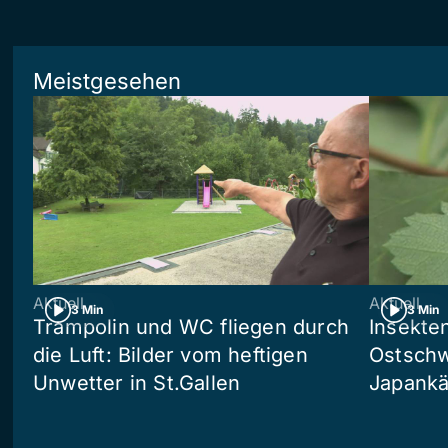
Meistgesehen
Aktuell
Aktuell
3 Min
3 Min
Trampolin und WC fliegen durch
Insekte
die Luft: Bilder vom heftigen
Ostschw
Unwetter in St.Gallen
Japankä