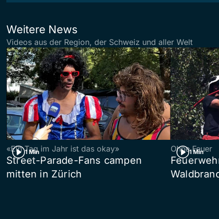
Weitere News
Videos aus der Region, der Schweiz und aller Welt
«Ein Tag im Jahr ist das okay»
Ohne Feuer
1 Min
1 Min
Street-Parade-Fans campen
Feuerwehr 
mitten in Zürich
Waldbrand