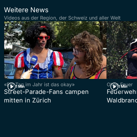
Weitere News
Videos aus der Region, der Schweiz und aller Welt
«Ein Tag im Jahr ist das okay»
Ohne Feuer
1 Min
1 Min
Street-Parade-Fans campen
Feuerwehr 
mitten in Zürich
Waldbrand