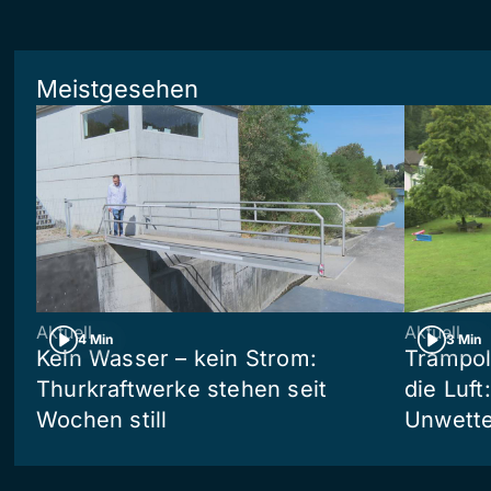
Meistgesehen
Aktuell
Aktuell
4 Min
3 Min
Kein Wasser – kein Strom:
Trampol
Thurkraftwerke stehen seit
die Luft
Wochen still
Unwetter