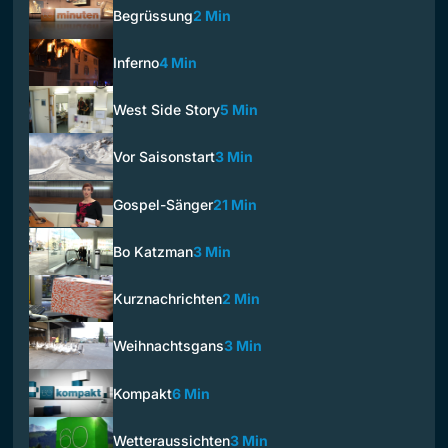
Begrüssung
2 Min
Inferno
4 Min
West Side Story
5 Min
Vor Saisonstart
3 Min
Gospel-Sänger
21 Min
Bo Katzman
3 Min
Kurznachrichten
2 Min
Weihnachtsgans
3 Min
Kompakt
6 Min
Wetteraussichten
3 Min