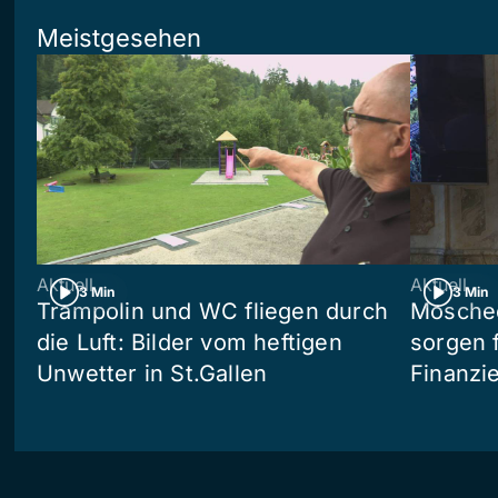
Meistgesehen
Aktuell
Aktuell
3 Min
3 Min
Trampolin und WC fliegen durch
Moschee
die Luft: Bilder vom heftigen
sorgen 
Unwetter in St.Gallen
Finanzi