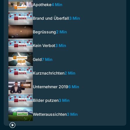
Apotheke
4 Min
Brand und Überfall
3 Min
Begrüssung
2 Min
Kein Verbot
3 Min
Geld
7 Min
Kurznachrichten
2 Min
Unternehmer 2019
6 Min
Bilder putzen
3 Min
Wetteraussichten
3 Min