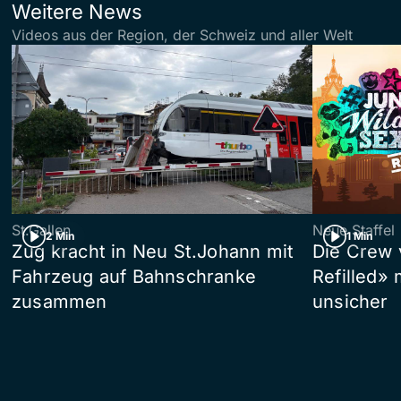
Weitere News
Videos aus der Region, der Schweiz und aller Welt
St.Gallen
Neue Staffel
2 Min
1 Min
Zug kracht in Neu St.Johann mit
Die Crew 
Fahrzeug auf Bahnschranke
Refilled»
zusammen
unsicher