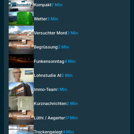
Kompakt
7 Min
Wetter
3 Min
Versuchter Mord
3 Min
Begrüssung
2 Min
Funkensonntag
4 Min
Lohnstudie AI
2 Min
Immo-Team
1 Min
Kurznachrichten
2 Min
Lüthi / Aegerter
17 Min
Trockengelegt
4 Min