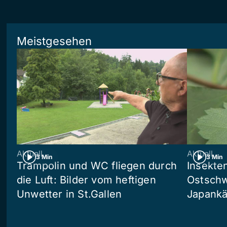
Meistgesehen
Aktuell
Aktuell
3 Min
3 Min
Trampolin und WC fliegen durch
Insekte
die Luft: Bilder vom heftigen
Ostschw
Unwetter in St.Gallen
Japankä