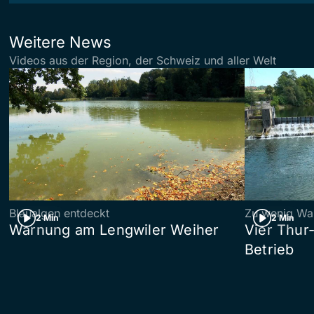
Weitere News
Videos aus der Region, der Schweiz und aller Welt
Blaualgen entdeckt
Zu wenig Wa
2 Min
2 Min
Warnung am Lengwiler Weiher
Vier Thur
Betrieb