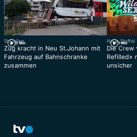
St.Gallen
Neue Staffel
2 Min
1 Min
Zug kracht in Neu St.Johann mit
Die Crew 
Fahrzeug auf Bahnschranke
Refilled»
zusammen
unsicher