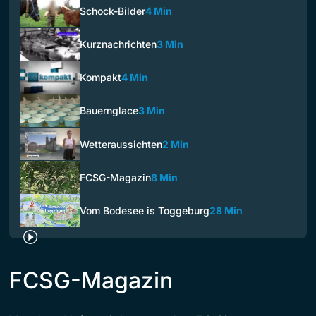
Schock-Bilder
4 Min
Kurznachrichten
3 Min
Kompakt
4 Min
Bauernglace
3 Min
Wetteraussichten
2 Min
FCSG-Magazin
8 Min
Vom Bodesee is Toggeburg
28 Min
FCSG-Magazin