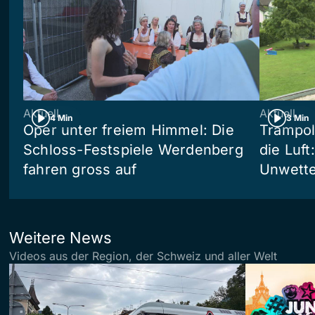
Aktuell
Aktuell
4 Min
3 Min
Oper unter freiem Himmel: Die
Trampol
Schloss-Festspiele Werdenberg
die Luft
fahren gross auf
Unwetter
Weitere News
Videos aus der Region, der Schweiz und aller Welt