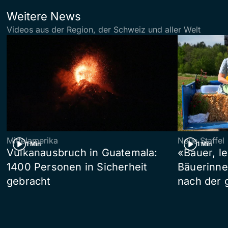
Weitere News
Videos aus der Region, der Schweiz und aller Welt
Mittelamerika
Neue Staffel
1 Min
1 Min
Vulkanausbruch in Guatemala:
«Bauer, l
1400 Personen in Sicherheit
Bäuerinne
gebracht
nach der 