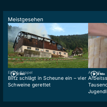
Meistgesehen
Ebnat-Kappel
Aktuell
2 Min
4 Min
Blitz schlägt in Scheune ein – vier
Arbeits
Schweine gerettet
Tausend
Jugendl