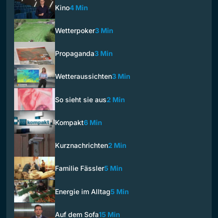
Kino
4 Min
Wetterpoker
3 Min
Propaganda
3 Min
Wetteraussichten
3 Min
So sieht sie aus
2 Min
Kompakt
6 Min
Kurznachrichten
2 Min
Familie Fässler
5 Min
Energie im Alltag
5 Min
Auf dem Sofa
15 Min