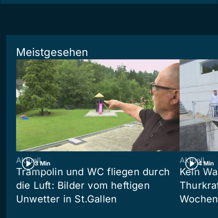
Meistgesehen
Aktuell
Aktuell
3 Min
4 Min
Trampolin und WC fliegen durch
Kein Wa
die Luft: Bilder vom heftigen
Thurkra
Unwetter in St.Gallen
Wochen 