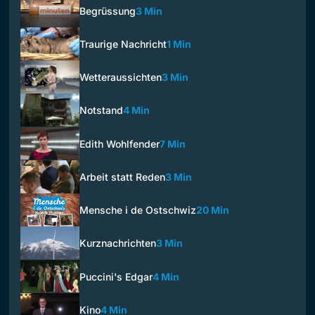
Begrüssung
3 Min
Traurige Nachricht
1 Min
Wetteraussichten
3 Min
Notstand
4 Min
Edith Wohlfender
7 Min
Arbeit statt Reden
3 Min
Mensche i de Ostschwiz
20 Min
Kurznachrichten
3 Min
Puccini's Edgar
4 Min
Kino
4 Min