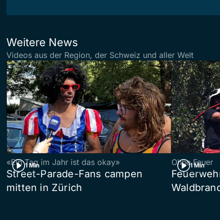
Weitere News
Videos aus der Region, der Schweiz und aller Welt
«Ein Tag im Jahr ist das okay»
Ohne Feuer
1 Min
1 Min
Street-Parade-Fans campen
Feuerwehr 
mitten in Zürich
Waldbrand