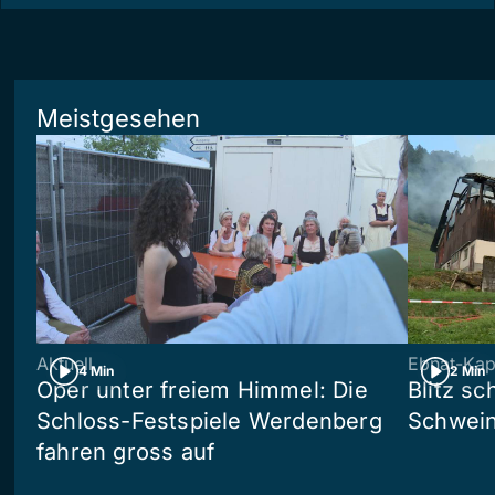
Meistgesehen
Aktuell
Ebnat-Kap
4 Min
2 Min
Oper unter freiem Himmel: Die
Blitz sc
Schloss-Festspiele Werdenberg
Schwein
fahren gross auf