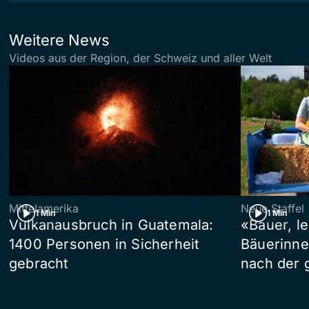
Weitere News
Videos aus der Region, der Schweiz und aller Welt
Mittelamerika
Neue Staffel
1 Min
1 Min
Vulkanausbruch in Guatemala:
«Bauer, l
1400 Personen in Sicherheit
Bäuerinne
gebracht
nach der 