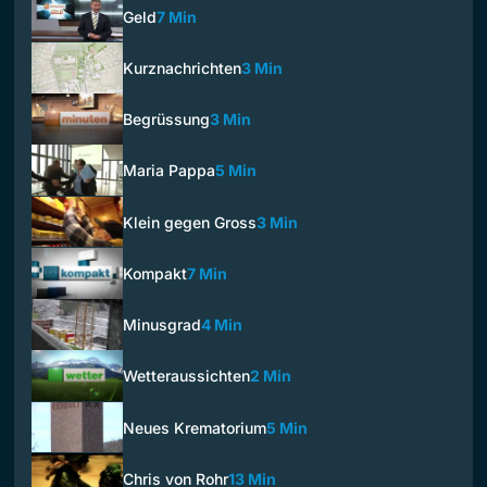
Geld
7 Min
Kurznachrichten
3 Min
Begrüssung
3 Min
Maria Pappa
5 Min
Klein gegen Gross
3 Min
Kompakt
7 Min
Minusgrad
4 Min
Wetteraussichten
2 Min
Neues Krematorium
5 Min
Chris von Rohr
13 Min