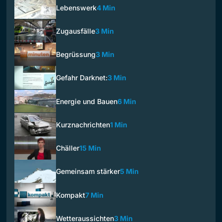
Lebenswerk
4 Min
Zugausfälle
3 Min
Begrüssung
3 Min
Gefahr Darknet:
3 Min
Energie und Bauen
6 Min
Kurznachrichten
1 Min
Chäller
15 Min
Gemeinsam stärker
5 Min
Kompakt
7 Min
Wetteraussichten
3 Min