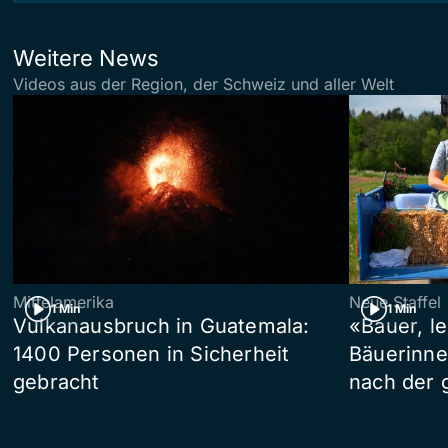
Weitere News
Videos aus der Region, der Schweiz und aller Welt
Mittelamerika
Neue Staffel
1 Min
1 Min
Vulkanausbruch in Guatemala:
«Bauer, l
1400 Personen in Sicherheit
Bäuerinne
gebracht
nach der 