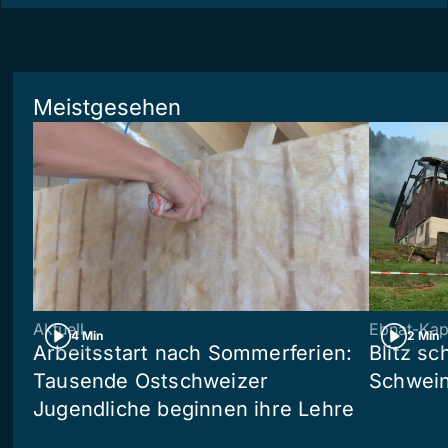
Meistgesehen
Aktuell
Ebnat-Kap
4 Min
2 Min
Arbeitsstart nach Sommerferien:
Blitz sc
Tausende Ostschweizer
Schwein
Jugendliche beginnen ihre Lehre