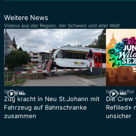
Weitere News
Videos aus der Region, der Schweiz und aller Welt
St.Gallen
Neue Staffel
2 Min
1 Min
Zug kracht in Neu St.Johann mit
Die Crew 
Fahrzeug auf Bahnschranke
Refilled»
zusammen
unsicher