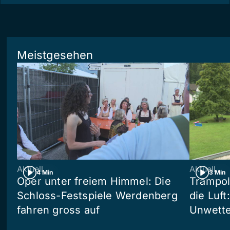
Meistgesehen
Aktuell
Aktuell
4 Min
3 Min
Oper unter freiem Himmel: Die
Trampol
Schloss-Festspiele Werdenberg
die Luft
fahren gross auf
Unwetter