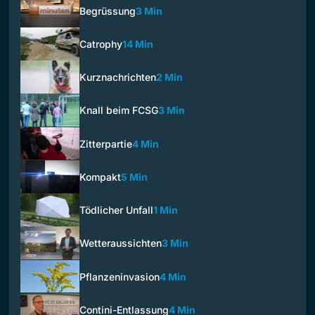
Begrüssung
3 Min
Catrophy
14 Min
Kurznachrichten
2 Min
Knall beim FCSG
3 Min
Zitterpartie
4 Min
Kompakt
5 Min
Tödlicher Unfall
1 Min
Wetteraussichten
3 Min
Pflanzeninvasion
4 Min
Contini-Entlassung
4 Min