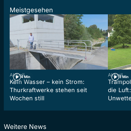
Meistgesehen
Aktuell
Aktuell
4 Min
3 Min
Kein Wasser – kein Strom:
Trampol
Thurkraftwerke stehen seit
die Luft
Wochen still
Unwetter
Weitere News