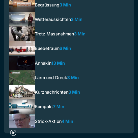
Begrüssung
3 Min
Wetteraussichten
2 Min
Trotz Massnahmen
3 Min
Buebetraum
6 Min
Annakin
13 Min
Lärm und Dreck
3 Min
Kurznachrichten
3 Min
Kompakt
7 Min
Strick-Aktion
4 Min