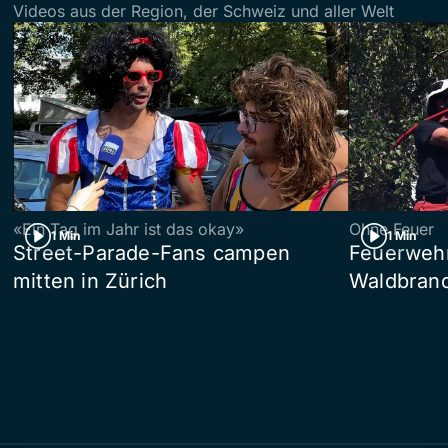
Videos aus der Region, der Schweiz und aller Welt
«Ein Tag im Jahr ist das okay»
Ohne Feuer
1 Min
1 Min
Street-Parade-Fans campen
Feuerwehr 
mitten in Zürich
Waldbrand