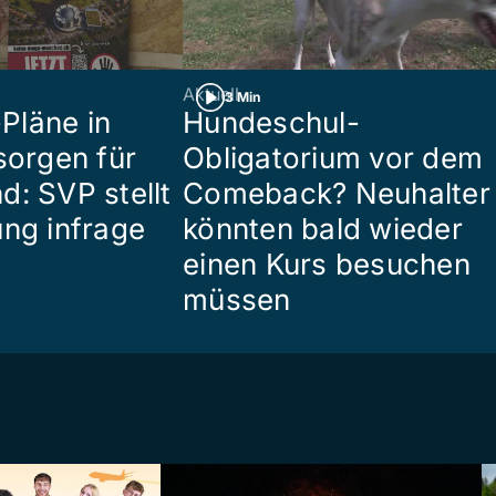
Aktuell
3 Min
Pläne in
Hundeschul-
sorgen für
Obligatorium vor dem
d: SVP stellt
Comeback? Neuhalter
ung infrage
könnten bald wieder
einen Kurs besuchen
müssen