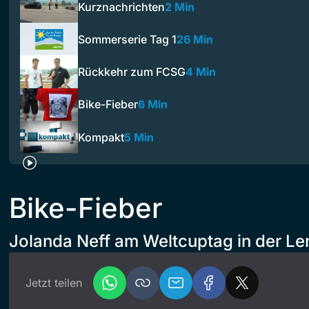
Kurznachrichten
2 Min
Sommerserie Tag 1
26 Min
Rückkehr zum FCSG
4 Min
Bike-Fieber
6 Min
Kompakt
5 Min
Bike-Fieber
Jolanda Neff am Weltcuptag in der Le
Jetzt teilen