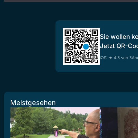
Sie wollen k
Jetzt QR-Co
iOS: ★ 4.5 von 5
And
Meistgesehen