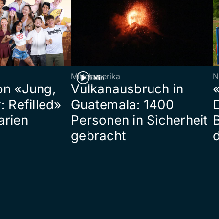
Mittelamerika
N
1 Min
on «Jung,
Vulkanausbruch in
«
: Refilled»
Guatemala: 1400
arien
Personen in Sicherheit
gebracht