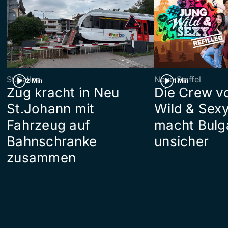
St.Gallen
Neue Staffel
2 Min
1 Min
Zug kracht in Neu
Die Crew v
St.Johann mit
Wild & Sexy
Fahrzeug auf
macht Bulg
Bahnschranke
unsicher
zusammen