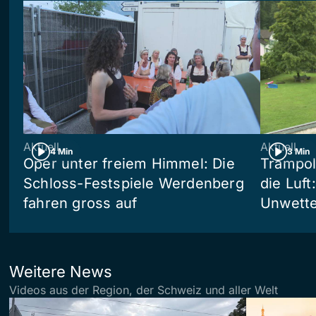
Aktuell
Aktuell
4 Min
3 Min
Oper unter freiem Himmel: Die
Trampol
Schloss-Festspiele Werdenberg
die Luft
fahren gross auf
Unwetter
Weitere News
Videos aus der Region, der Schweiz und aller Welt