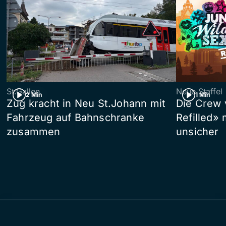
St.Gallen
Neue Staffel
2 Min
1 Min
Zug kracht in Neu St.Johann mit
Die Crew 
Fahrzeug auf Bahnschranke
Refilled»
zusammen
unsicher