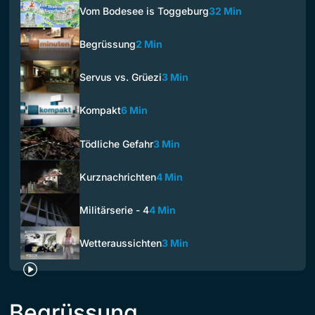
Vom Bodesee is Toggeburg
32 Min
Begrüssung
2 Min
Servus vs. Grüezi
3 Min
Kompakt
6 Min
Tödliche Gefahr
3 Min
Kurznachrichten
4 Min
Militärserie - 4
4 Min
Wetteraussichten
3 Min
Begrüssung