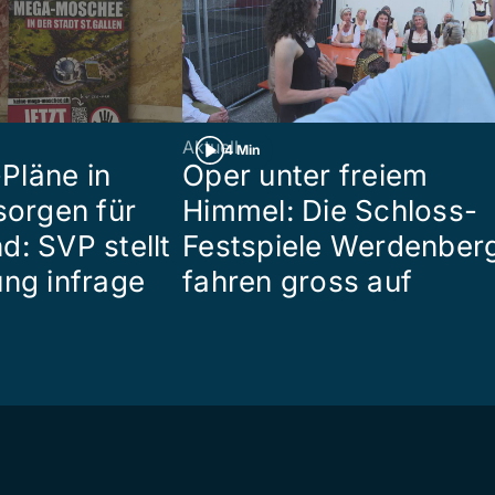
Aktuell
4 Min
Pläne in
Oper unter freiem
sorgen für
Himmel: Die Schloss-
d: SVP stellt
Festspiele Werdenber
ung infrage
fahren gross auf