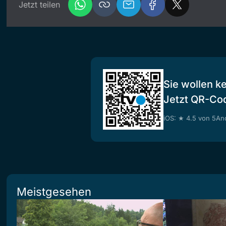
Jetzt teilen
Sie wollen k
Jetzt QR-Co
iOS: ★ 4.5 von 5
And
Meistgesehen