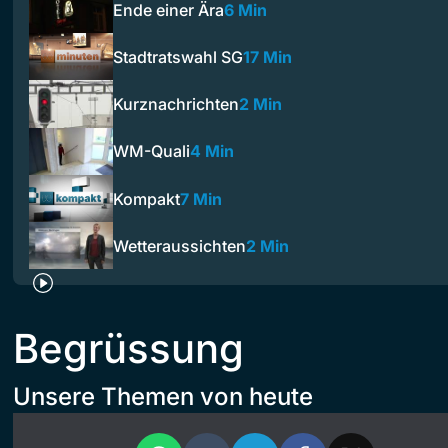
Ende einer Ära
6 Min
Stadtratswahl SG
17 Min
Kurznachrichten
2 Min
WM-Quali
4 Min
Kompakt
7 Min
Wetteraussichten
2 Min
Begrüssung
Unsere Themen von heute