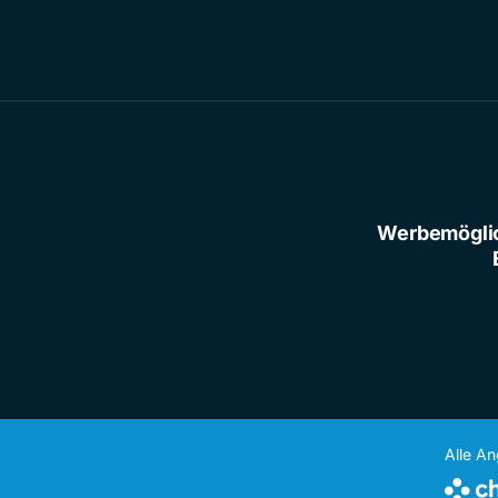
Werbemögli
Alle A