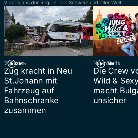
Videos aus der Region, der Schweiz und aller Welt
St.Gallen
Neue Staffel
2 Min
1 Min
Zug kracht in Neu
Die Crew v
St.Johann mit
Wild & Sexy
Fahrzeug auf
macht Bulg
Bahnschranke
unsicher
zusammen