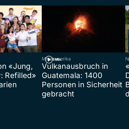
Mittelamerika
N
1 Min
on «Jung,
Vulkanausbruch in
«
: Refilled»
Guatemala: 1400
arien
Personen in Sicherheit
gebracht