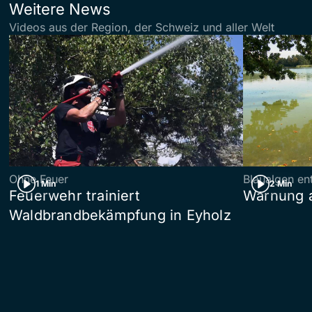
Weitere News
Videos aus der Region, der Schweiz und aller Welt
Ohne Feuer
Blaualgen en
1 Min
2 Min
Feuerwehr trainiert
Warnung 
Waldbrandbekämpfung in Eyholz