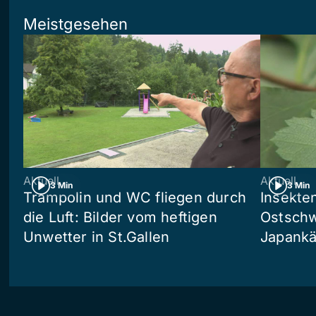
Meistgesehen
Aktuell
Aktuell
3 Min
3 Min
Trampolin und WC fliegen durch
Insekte
die Luft: Bilder vom heftigen
Ostschw
Unwetter in St.Gallen
Japankä