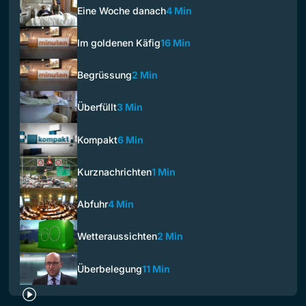
Eine Woche danach
4 Min
Im goldenen Käfig
16 Min
Begrüssung
2 Min
Überfüllt
3 Min
Kompakt
6 Min
Kurznachrichten
1 Min
Abfuhr
4 Min
Wetteraussichten
2 Min
Überbelegung
11 Min