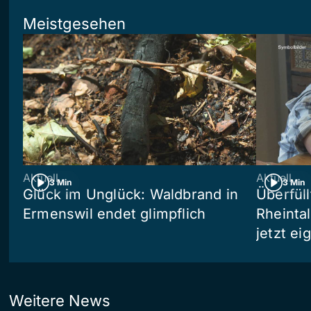
Meistgesehen
Aktuell
Aktuell
3 Min
3 Min
Glück im Unglück: Waldbrand in
Überfül
Ermenswil endet glimpflich
Rheinta
jetzt e
Weitere News