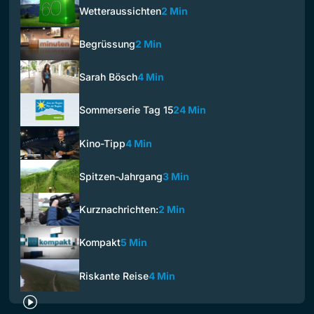
Wetteraussichten
2 Min
Begrüssung
2 Min
Sarah Bösch
4 Min
Sommerserie Tag 15
24 Min
Kino-Tipp
4 Min
Spitzen-Jahrgang
3 Min
Kurznachrichten:
2 Min
Kompakt
5 Min
Riskante Reise
4 Min