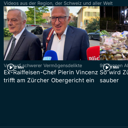
Videos aus der Region, der Schweiz und aller Welt
Vorwurf schwerer Vermögensdelikte
90 Tonnen Ab
2 Min
1 Min
Ex-Raiffeisen-Chef Pierin Vincenz
So wird Z
trifft am Zürcher Obergericht ein
sauber