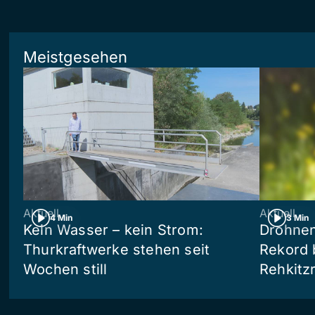
Meistgesehen
Aktuell
Aktuell
4 Min
3 Min
Kein Wasser – kein Strom:
Drohnen
Thurkraftwerke stehen seit
Rekord 
Wochen still
Rehkitz