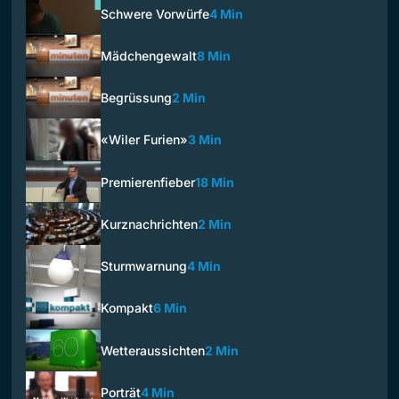
Schwere Vorwürfe
4 Min
Mädchengewalt
8 Min
Begrüssung
2 Min
«Wiler Furien»
3 Min
Premierenfieber
18 Min
Kurznachrichten
2 Min
Sturmwarnung
4 Min
Kompakt
6 Min
Wetteraussichten
2 Min
Porträt
4 Min