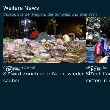
Weitere News
Videos aus der Region, der Schweiz und aller Welt
90 Tonnen Abfall
«Ein Tag im 
1 Min
1 Min
So wird Zürich über Nacht wieder
Street-P
sauber
mitten in 