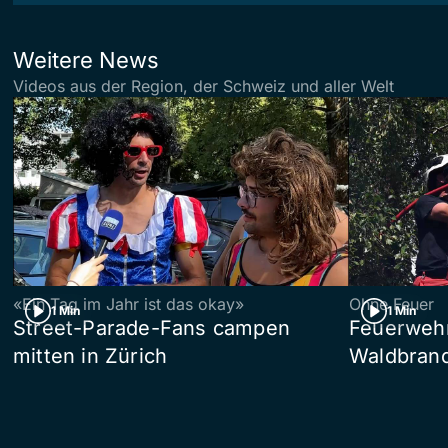
Weitere News
Videos aus der Region, der Schweiz und aller Welt
«Ein Tag im Jahr ist das okay»
Ohne Feuer
1 Min
1 Min
Street-Parade-Fans campen
Feuerwehr 
mitten in Zürich
Waldbrand