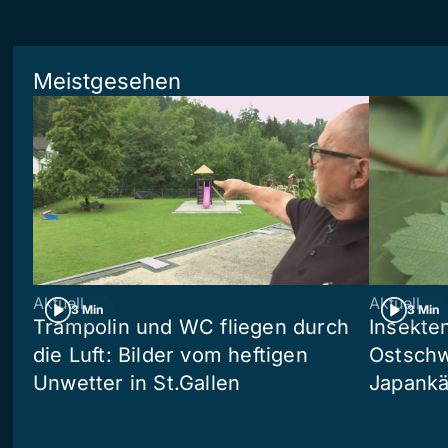
Meistgesehen
Aktuell
Aktuell
3 Min
3 Min
Trampolin und WC fliegen durch
Insekte
die Luft: Bilder vom heftigen
Ostschw
Unwetter in St.Gallen
Japankä