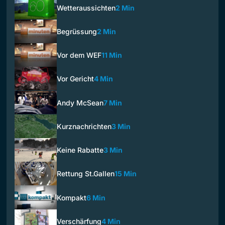
Wetteraussichten
2 Min
Begrüssung
2 Min
Vor dem WEF
11 Min
Vor Gericht
4 Min
Andy McSean
7 Min
Kurznachrichten
3 Min
Keine Rabatte
3 Min
Rettung St.Gallen
15 Min
Kompakt
6 Min
Verschärfung
4 Min