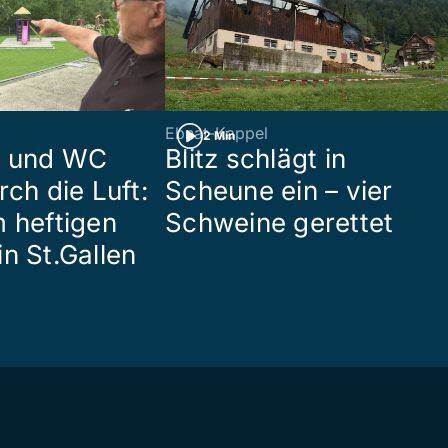
Ebnat-Kappel
2 Min
n und WC
Blitz schlägt in
rch die Luft:
Scheune ein – vier
m heftigen
Schweine gerettet
n St.Gallen