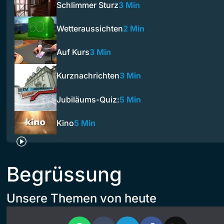
Schlimmer Sturz
3 Min
Wetteraussichten
2 Min
Auf Kurs
3 Min
Kurznachrichten
3 Min
Jubiläums-Quiz:
5 Min
Kino
5 Min
Begrüssung
Unsere Themen von heute