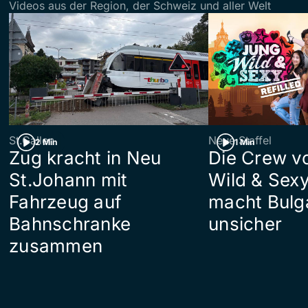
Videos aus der Region, der Schweiz und aller Welt
St.Gallen
Neue Staffel
2 Min
1 Min
Zug kracht in Neu
Die Crew v
St.Johann mit
Wild & Sexy
Fahrzeug auf
macht Bulg
Bahnschranke
unsicher
zusammen