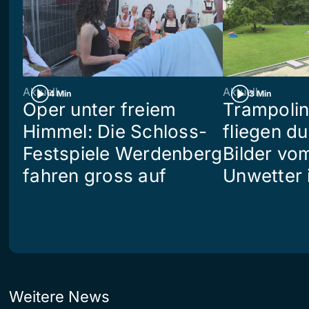
Aktuell
Aktuell
4 Min
3 Min
Oper unter freiem
Trampoli
Himmel: Die Schloss-
fliegen du
Festspiele Werdenberg
Bilder vo
fahren gross auf
Unwetter i
Weitere News