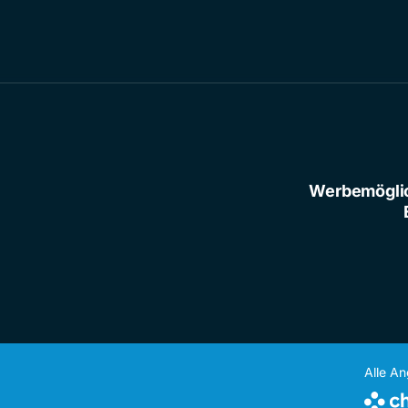
Werbemögli
Alle A