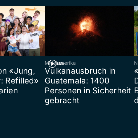
Mittelamerika
N
1 Min
on «Jung,
Vulkanausbruch in
«
: Refilled»
Guatemala: 1400
arien
Personen in Sicherheit
gebracht