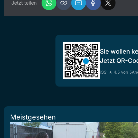
Jetzt teilen
Sie wollen k
Jetzt QR-Co
iOS: ★ 4.5 von 5
And
Meistgesehen