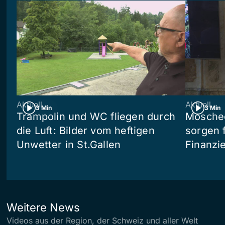
Aktuell
Aktuell
3 Min
3 Min
Trampolin und WC fliegen durch
Moschee
die Luft: Bilder vom heftigen
sorgen 
Unwetter in St.Gallen
Finanzi
Weitere News
Videos aus der Region, der Schweiz und aller Welt