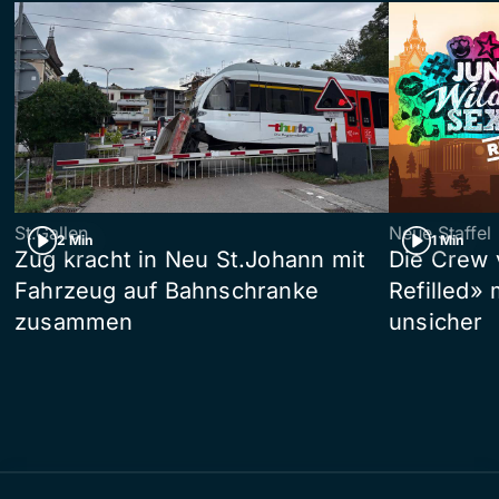
St.Gallen
Neue Staffel
2 Min
1 Min
Zug kracht in Neu St.Johann mit
Die Crew 
Fahrzeug auf Bahnschranke
Refilled»
zusammen
unsicher