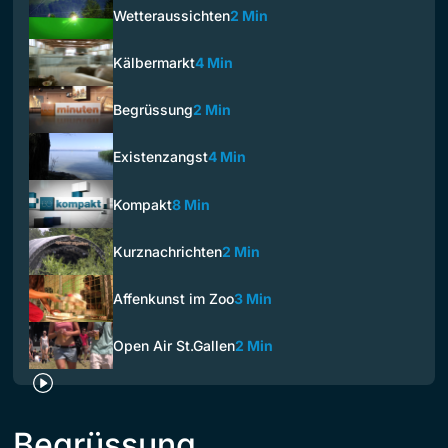
Wetteraussichten
2 Min
Kälbermarkt
4 Min
Begrüssung
2 Min
Existenzangst
4 Min
Kompakt
8 Min
Kurznachrichten
2 Min
Affenkunst im Zoo
3 Min
Open Air St.Gallen
2 Min
Begrüssung