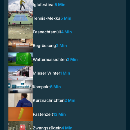
Iglufestival
5 Min
Tennis-Mekka
5 Min
Fasnachtsmüll
4 Min
Begrüssung
2 Min
Wetteraussichten
2 Min
Mieser Winter
1 Min
Kompakt
6 Min
Kurznachrichten
2 Min
Fastenzeit
13 Min
Zwangszügeln
4 Min