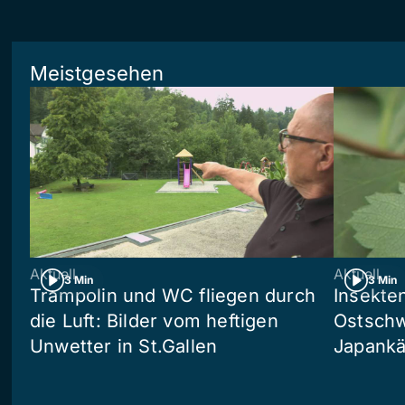
Meistgesehen
Aktuell
Aktuell
3 Min
3 Min
Trampolin und WC fliegen durch
Insekte
die Luft: Bilder vom heftigen
Ostschw
Unwetter in St.Gallen
Japankä