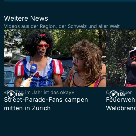
Weitere News
Videos aus der Region, der Schweiz und aller Welt
«Ein Tag im Jahr ist das okay»
Ohne Feuer
1 Min
1 Min
Street-Parade-Fans campen
Feuerwehr 
mitten in Zürich
Waldbrand