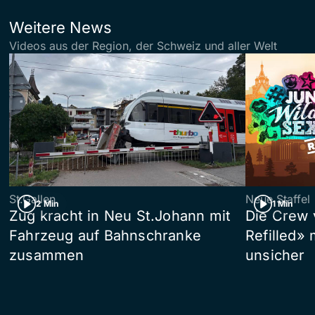
Weitere News
Videos aus der Region, der Schweiz und aller Welt
St.Gallen
Neue Staffel
2 Min
1 Min
Zug kracht in Neu St.Johann mit
Die Crew 
Fahrzeug auf Bahnschranke
Refilled»
zusammen
unsicher