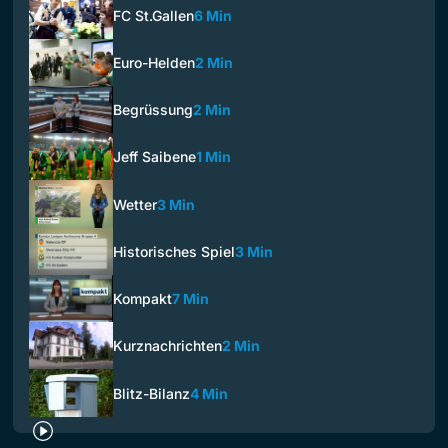
FC St.Gallen
6 Min
Euro-Helden
2 Min
Begrüssung
2 Min
Jeff Saibene
1 Min
Wetter
3 Min
Historisches Spiel
3 Min
Kompakt
7 Min
Kurznachrichten
2 Min
Blitz-Bilanz
4 Min