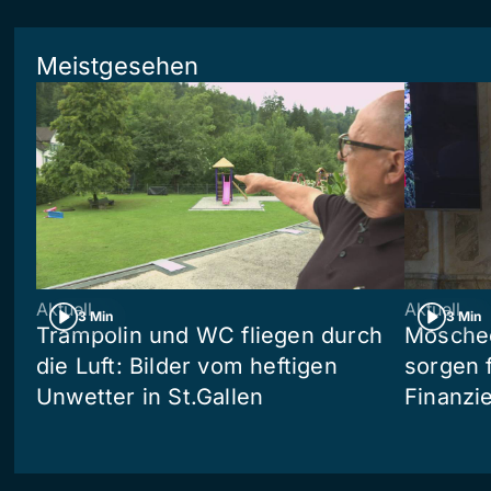
Meistgesehen
Aktuell
Aktuell
3 Min
3 Min
Trampolin und WC fliegen durch
Moschee
die Luft: Bilder vom heftigen
sorgen 
Unwetter in St.Gallen
Finanzi