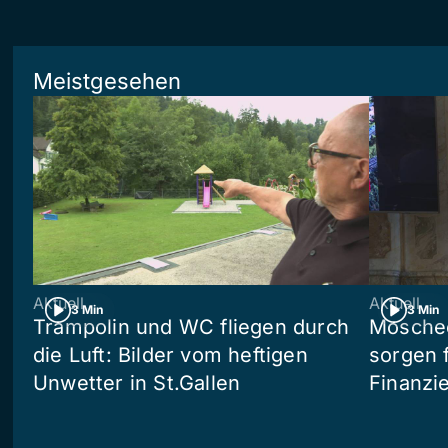
Meistgesehen
Aktuell
Aktuell
3 Min
3 Min
Trampolin und WC fliegen durch
Moschee
die Luft: Bilder vom heftigen
sorgen 
Unwetter in St.Gallen
Finanzi