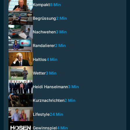
Kompakt
8 Min
Begrüssung
2 Min
Nachwehen
3 Min
Randalierer
2 Min
Haltlos
4 Min
Wetter
3 Min
Heidi Hanselmann
3 Min
Kurznachrichten
2 Min
Lifestyle
24 Min
Gewinnspiel
4 Min