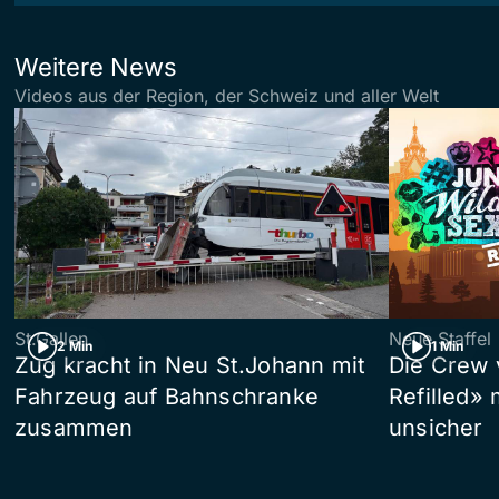
Weitere News
Videos aus der Region, der Schweiz und aller Welt
St.Gallen
Neue Staffel
2 Min
1 Min
Zug kracht in Neu St.Johann mit
Die Crew 
Fahrzeug auf Bahnschranke
Refilled»
zusammen
unsicher