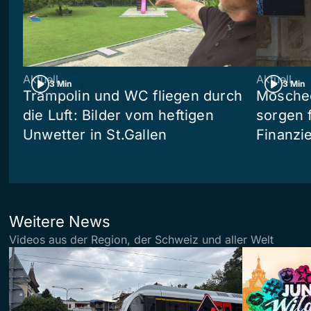
Aktuell
Aktuell
3 Min
3 Min
Trampolin und WC fliegen durch
Moschee
die Luft: Bilder vom heftigen
sorgen 
Unwetter in St.Gallen
Finanzi
Weitere News
Videos aus der Region, der Schweiz und aller Welt