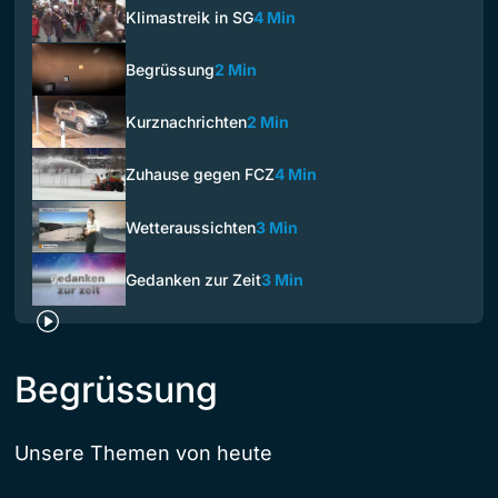
Klimastreik in SG
4 Min
Begrüssung
2 Min
Kurznachrichten
2 Min
Zuhause gegen FCZ
4 Min
Wetteraussichten
3 Min
Gedanken zur Zeit
3 Min
Begrüssung
Unsere Themen von heute