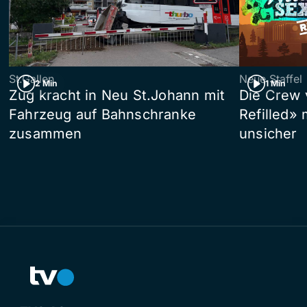
St.Gallen
Neue Staffel
2 Min
1 Min
Zug kracht in Neu St.Johann mit
Die Crew 
Fahrzeug auf Bahnschranke
Refilled»
zusammen
unsicher