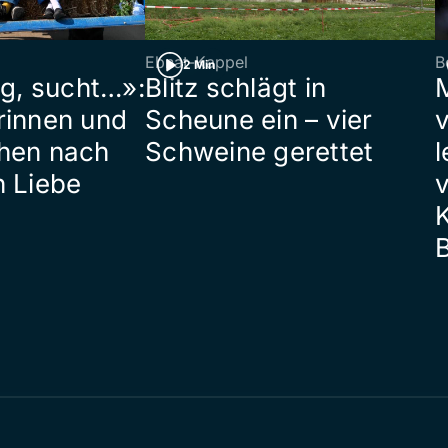
Ebnat-Kappel
B
2 Min
ig, sucht…»:
Blitz schlägt in
rinnen und
Scheune ein – vier
hen nach
Schweine gerettet
l
n Liebe