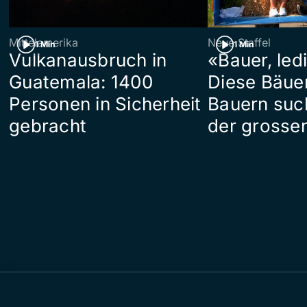
Mittelamerika
Neue Staffel
1 Min
1 Min
Vulkanausbruch in
«Bauer, led
Guatemala: 1400
Diese Bäue
Personen in Sicherheit
Bauern suc
gebracht
der grosse