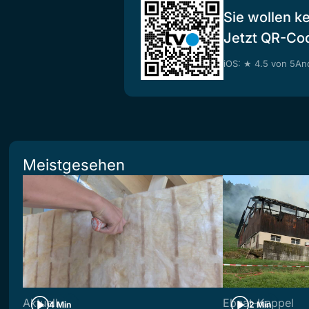
Sie wollen k
Jetzt QR-Co
iOS: ★ 4.5 von 5
And
Meistgesehen
Aktuell
Ebnat-Kappel
4 Min
2 Min