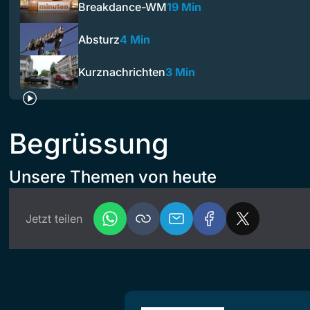
Breakdance-WM
19 Min
Absturz
4 Min
Kurznachrichten
3 Min
Begrüssung
Unsere Themen von heute
Jetzt teilen