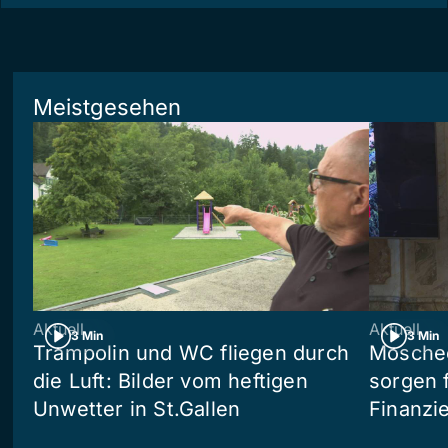
Meistgesehen
Aktuell
Aktuell
3 Min
3 Min
Trampolin und WC fliegen durch
Moschee
die Luft: Bilder vom heftigen
sorgen 
Unwetter in St.Gallen
Finanzi