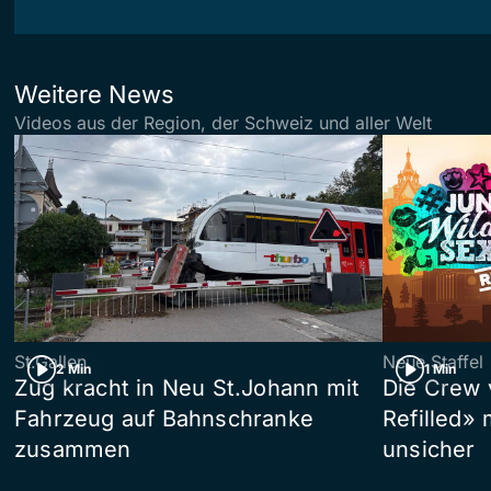
Weitere News
Videos aus der Region, der Schweiz und aller Welt
St.Gallen
Neue Staffel
2 Min
1 Min
Zug kracht in Neu St.Johann mit
Die Crew 
Fahrzeug auf Bahnschranke
Refilled»
zusammen
unsicher