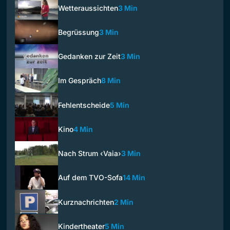
Wetteraussichten
3 Min
Begrüssung
3 Min
Gedanken zur Zeit
3 Min
Im Gespräch
8 Min
Fehlentscheide
5 Min
Kino
4 Min
Nach Strum ‹Vaia›
3 Min
Auf dem TVO-Sofa
14 Min
Kurznachrichten
2 Min
Kindertheater
5 Min