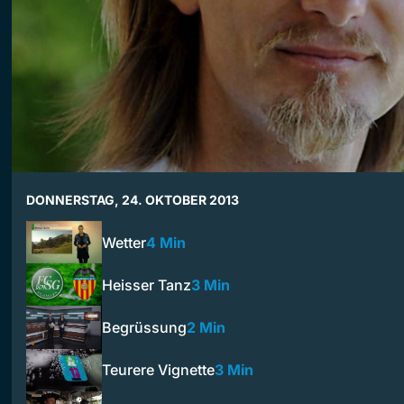
DONNERSTAG, 24. OKTOBER 2013
Wetter
4 Min
Heisser Tanz
3 Min
Begrüssung
2 Min
Teurere Vignette
3 Min