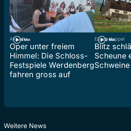
Aktuell
Ebnat-Kappel
4 Min
2 Min
Oper unter freiem
Blitz schlä
Himmel: Die Schloss-
Scheune e
Festspiele Werdenberg
Schweine 
fahren gross auf
Weitere News