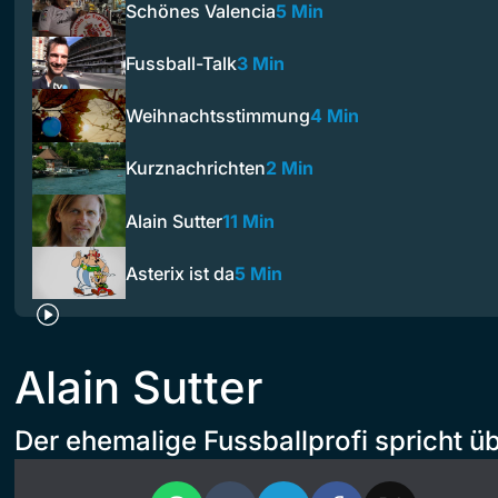
Schönes Valencia
5 Min
Fussball-Talk
3 Min
Weihnachtsstimmung
4 Min
Kurznachrichten
2 Min
Alain Sutter
11 Min
Asterix ist da
5 Min
Alain Sutter
Der ehemalige Fussballprofi spricht ü