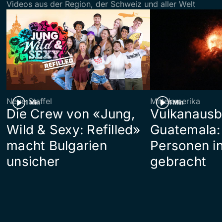
Videos aus der Region, der Schweiz und aller Welt
Neue Staffel
Mittelamerika
1 Min
1 Min
Die Crew von «Jung,
Vulkanausb
Wild & Sexy: Refilled»
Guatemala:
macht Bulgarien
Personen in
unsicher
gebracht