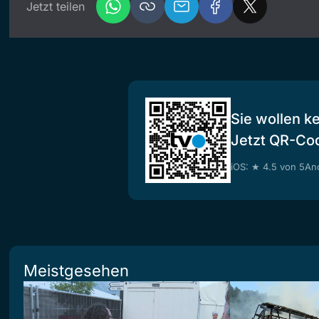
Jetzt teilen
Sie wollen k
Jetzt QR-Co
iOS: ★ 4.5 von 5
And
Meistgesehen