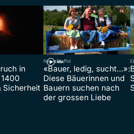
Neue Staffel
E
1 Min
ruch in
«Bauer, ledig, sucht…»:
B
 1400
Diese Bäuerinnen und
S
 Sicherheit
Bauern suchen nach
der grossen Liebe