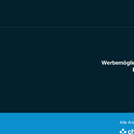
Werbemögli
Alle A