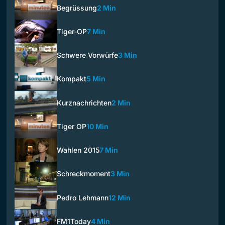
Begrüssung
2 Min
Tiger-OP
7 Min
Schwere Vorwürfe
3 Min
Kompakt
5 Min
Kurznachrichten
2 Min
Tiger OP
10 Min
Wahlen 2015
7 Min
Schreckmoment
3 Min
Pedro Lehmann
12 Min
FM1Today
4 Min