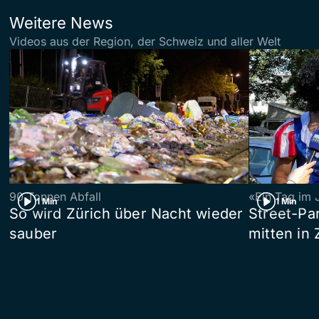
Weitere News
Videos aus der Region, der Schweiz und aller Welt
90 Tonnen Abfall
«Ein Tag im 
1 Min
1 Min
So wird Zürich über Nacht wieder
Street-P
sauber
mitten in 