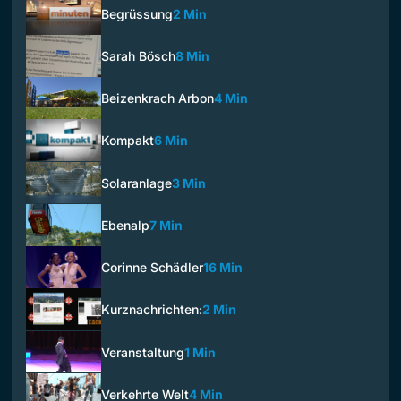
Begrüssung
2 Min
Sarah Bösch
8 Min
Beizenkrach Arbon
4 Min
Kompakt
6 Min
Solaranlage
3 Min
Ebenalp
7 Min
Corinne Schädler
16 Min
Kurznachrichten:
2 Min
Veranstaltung
1 Min
Verkehrte Welt
4 Min