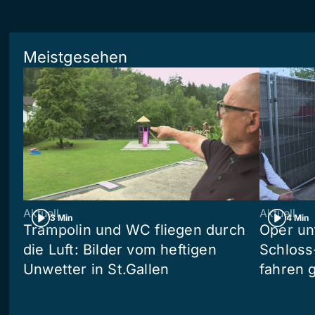
Meistgesehen
Aktuell
Aktuell
3 Min
4 Min
Trampolin und WC fliegen durch
Oper un
die Luft: Bilder vom heftigen
Schloss
Unwetter in St.Gallen
fahren 