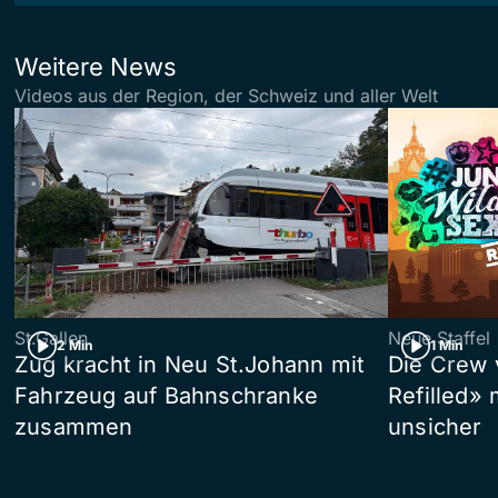
Weitere News
Videos aus der Region, der Schweiz und aller Welt
St.Gallen
Neue Staffel
2 Min
1 Min
Zug kracht in Neu St.Johann mit
Die Crew 
Fahrzeug auf Bahnschranke
Refilled»
zusammen
unsicher