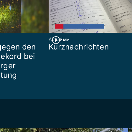
Aktuell
2 Min
gegen den
Kurznachrichten
ekord bei
rger
ttung