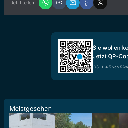
Jetzt teilen
Sie wollen k
Jetzt QR-Co
iOS: ★ 4.5 von 5
And
Meistgesehen