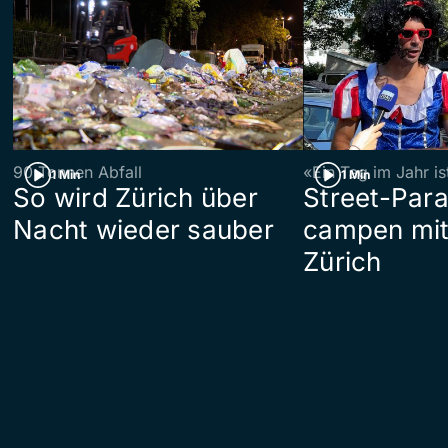
90 Tonnen Abfall
«Ein Tag im Jahr i
1 Min
1 Min
So wird Zürich über
Street-Par
Nacht wieder sauber
campen mit
Zürich