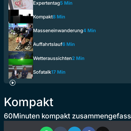
Expertentag
5 Min
Kompakt
8 Min
Masseneinwanderung
4 Min
Auffahrtslauf
6 Min
Wetteraussichten
2 Min
Sofatalk
17 Min
Kompakt
60Minuten kompakt zusammengefass