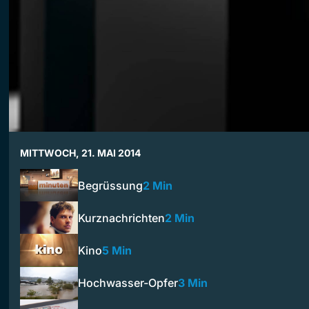
MITTWOCH, 21. MAI 2014
Begrüssung
2 Min
Kurznachrichten
2 Min
Kino
5 Min
Hochwasser-Opfer
3 Min