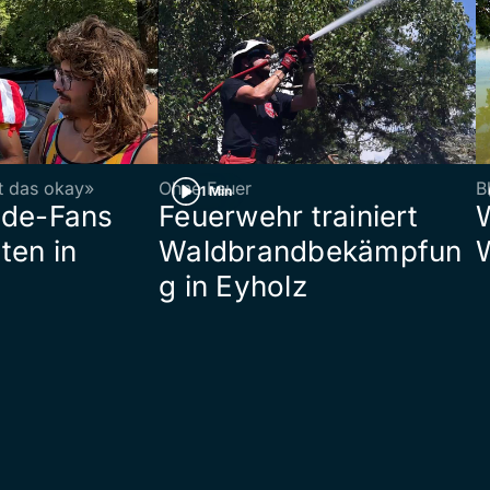
st das okay»
Ohne Feuer
B
1 Min
ade-Fans
Feuerwehr trainiert
ten in
Waldbrandbekämpfun
g in Eyholz