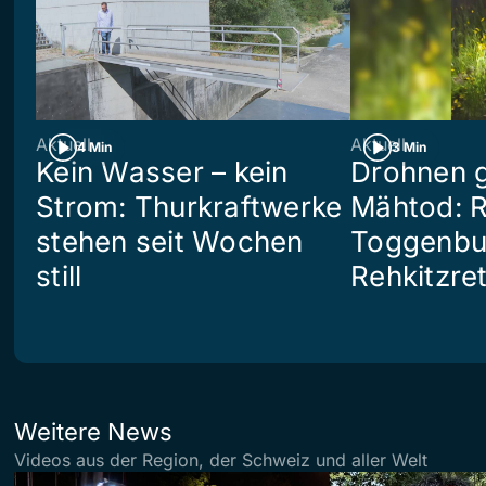
Aktuell
Aktuell
4 Min
3 Min
Kein Wasser – kein
Drohnen 
Strom: Thurkraftwerke
Mähtod: R
stehen seit Wochen
Toggenbu
still
Rehkitzre
Weitere News
Videos aus der Region, der Schweiz und aller Welt