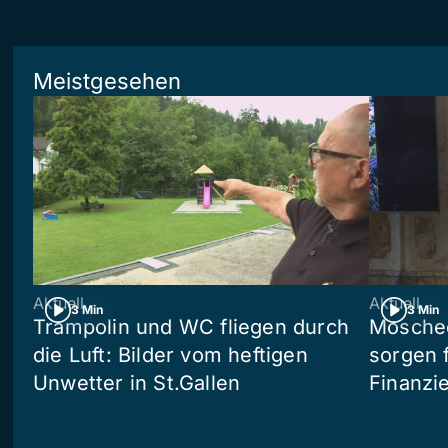
Meistgesehen
Aktuell
Aktuell
3 Min
3 Min
Trampolin und WC fliegen durch
Moschee
die Luft: Bilder vom heftigen
sorgen 
Unwetter in St.Gallen
Finanzi