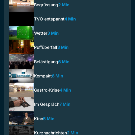
Begrüssung
2 Min
TVO entspannt
4 Min
Wetter
3 Min
Puffüberfall
3 Min
Belästigung
6 Min
Kompakt
6 Min
Gastro-Krise
4 Min
Im Gespräch
7 Min
Kino
5 Min
Kurznachrichten
2 Min