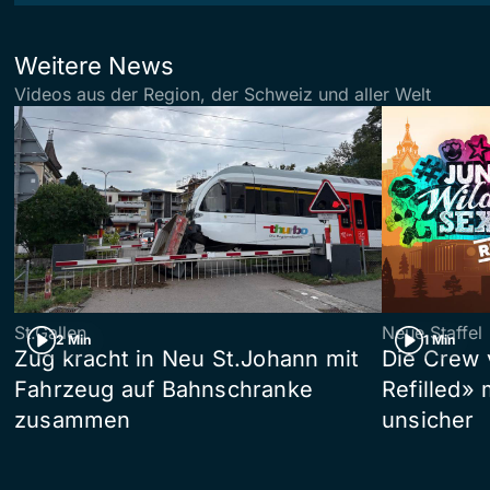
Weitere News
Videos aus der Region, der Schweiz und aller Welt
St.Gallen
Neue Staffel
2 Min
1 Min
Zug kracht in Neu St.Johann mit
Die Crew 
Fahrzeug auf Bahnschranke
Refilled»
zusammen
unsicher